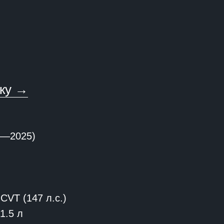
вку →
1—2025)
CVT (147 л.с.)
1.5 л