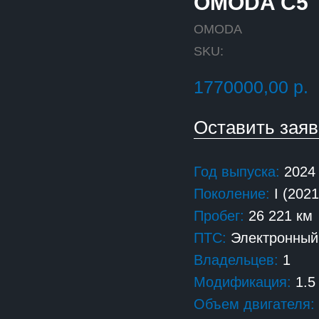
OMODA C5
OMODA
SKU:
1770000,00
р.
Оставить зая
Год выпуска:
2024
Поколение:
I (202
Пробег:
26 221 км
ПТС:
Электронный
Владельцев:
1
Модификация:
1.5 
Объем двигателя: