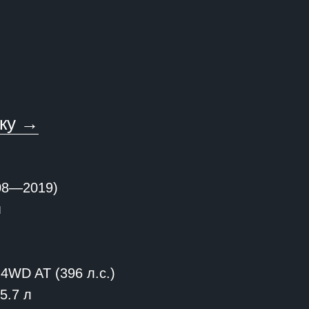
вку →
08—2019)
м
 4WD AT (396 л.с.)
5.7 л